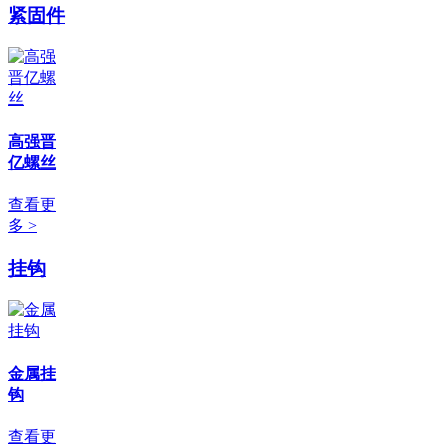
紧固件
高强晋
亿螺丝
查看更
多 >
挂钩
金属挂
钩
查看更