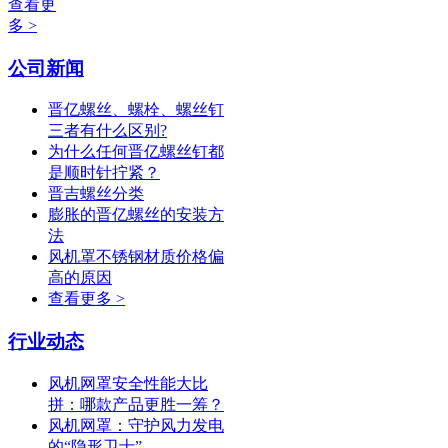
查看更
多 >
公司新闻
晋亿螺丝、螺栓、螺丝钉
三者有什么区别?
为什么任何晋亿螺丝钉都
是顺时针拧紧？
晋吉螺丝分类
膨胀的晋亿螺丝的安装方
法
风机罩不锈钢材质价格偏
高的原因
查看更多 >
行业动态
风机网罩安全性能大比
拼：哪款产品更胜一筹？
风机网罩：守护风力发电
的“隐形卫士”